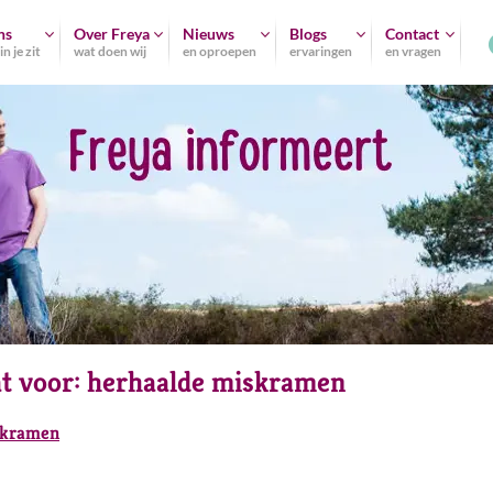
ns
Over Freya
Nieuws
Blogs
Contact
n je zit
wat doen wij
en oproepen
ervaringen
en vragen
at voor:
herhaalde miskramen
iskramen