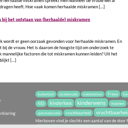
re herhaalde miskramen spreekt men wanneer de vrouw wel al
edragen heeft. Hoe vaak komen herhaalde miskramen […]
n bij het ontstaan van (herhaalde) miskramen
k wordt er geen oorzaak gevonden voor herhaalde miskramen. En
bij de vrouw. Het is daarom de hoogste tijd om onderzoek te
ok mannelijke factoren die tot miskramen kunnen leiden? Uit het
lijkt […]
Freya
buitenland
eiceldonatie
he
endometriose
r
kinderwens
kinderloos
mannen
KID
vruchtbaarhei
erklaring
vruchtbaarheid
spermadonatie
Hierboven vind je slechts een aantal van de door f
Bekijk onze "tag" pagina voor een volledig overz