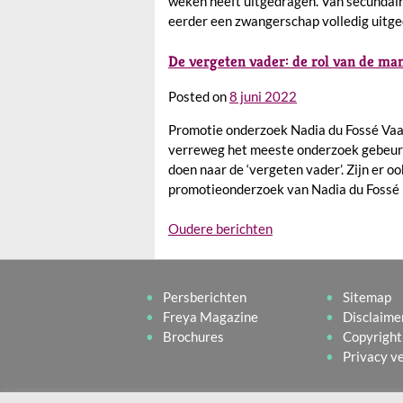
weken heeft uitgedragen. Van secundai
eerder een zwangerschap volledig uitg
De vergeten vader: de rol van de ma
Posted on
8 juni 2022
Promotie onderzoek Nadia du Fossé Vaa
verreweg het meeste onderzoek gebeurt 
doen naar de ‘vergeten vader’. Zijn er o
promotieonderzoek van Nadia du Fossé b
Berichtennavigatie
Oudere berichten
Persberichten
Sitemap
Freya Magazine
Disclaime
Brochures
Copyright
Privacy v