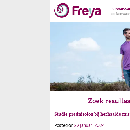
Naar
Kinderwe
de
de fase waari
inhoud
springen
Zoek resulta
Studie prednisolon bij herhaalde m
Posted on
29 januari 2024