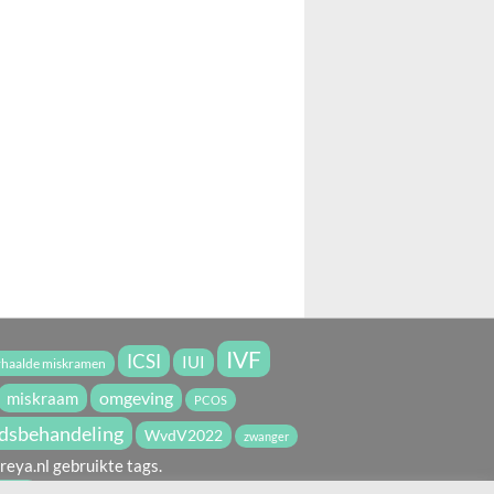
IVF
ICSI
IUI
rhaalde miskramen
miskraam
omgeving
PCOS
dsbehandeling
WvdV2022
zwanger
reya.nl gebruikte tags.
icht.