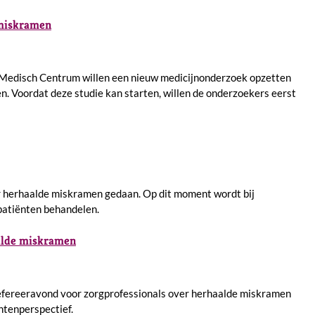
 miskramen
r Medisch Centrum willen een nieuw medicijnonderzoek opzetten
. Voordat deze studie kan starten, willen de onderzoekers eerst
 herhaalde miskramen gedaan. Op dit moment wordt bij
 patiënten behandelen.
aalde miskramen
refereeravond voor zorgprofessionals over herhaalde miskramen
ntenperspectief.