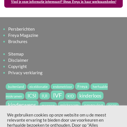
Vind je onze informatie interessant? Steun Freya in haar werkzaamheden!
Persberichten
Freya Magazine
Brochures
Sitemap
Disclaimer
Copyright
Privacy verklaring
Freya
buitenland
eiceldonatie
herhaalde
endometriose
IVF
ICSI
kinderloos
IUI
miskramen
KID
kinderwens
miskraam
omgeving
mannen
PCOS
vruchtbaarheid
spermadonatie
We gebruiken cookies op onze website om u de meest
relevante ervaring te bieden door uw voorkeuren en
vruchtbaarheidsbehandeling
WvdV2022
zwanger
herhaalde bezoeken te onthouden. Door op "Alles