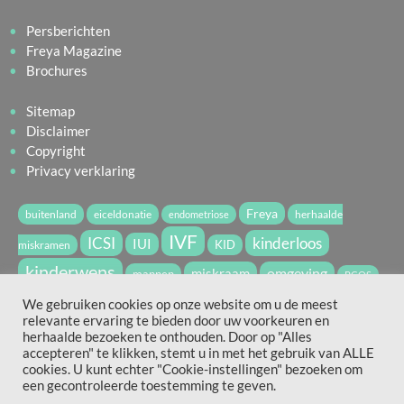
Persberichten
Freya Magazine
Brochures
Sitemap
Disclaimer
Copyright
Privacy verklaring
Freya
buitenland
eiceldonatie
herhaalde
endometriose
IVF
ICSI
kinderloos
IUI
miskramen
KID
kinderwens
miskraam
omgeving
mannen
PCOS
vruchtbaarheid
spermadonatie
We gebruiken cookies op onze website om u de meest
relevante ervaring te bieden door uw voorkeuren en
vruchtbaarheidsbehandeling
WvdV2022
zwanger
herhaalde bezoeken te onthouden. Door op "Alles
accepteren" te klikken, stemt u in met het gebruik van ALLE
cookies. U kunt echter "Cookie-instellingen" bezoeken om
Hierboven vind je slechts een aantal van de door freya.nl
een gecontroleerde toestemming te geven.
gebruikte tags.