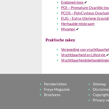
Endometriose
✔
POI – Premature Ovariële Ins
PCOS – PolyCysteus Ovariu
EUG – Extra Uteriene Gravidi
Herhaalde miskraam
Myomen
✔
Praktische zaken
Vergoeding van vruchtbaarhe
Vruchtbaarheid en Lifestyle
Vruchtbaarheidsbehandeling
Persberichten
Sitemap
Freya Magazine
Disclaime
Brochures
Copyright
Privacy v