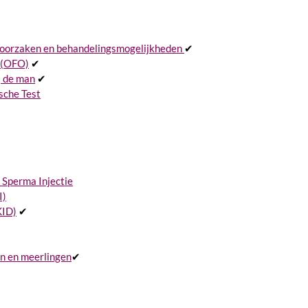
, oorzaken en behandelingsmogelijkheden
✔
 (OFO)
✔
j de man
✔
sche Test
 Sperma Injectie
I)
KID)
✔
n en meerlingen
✔