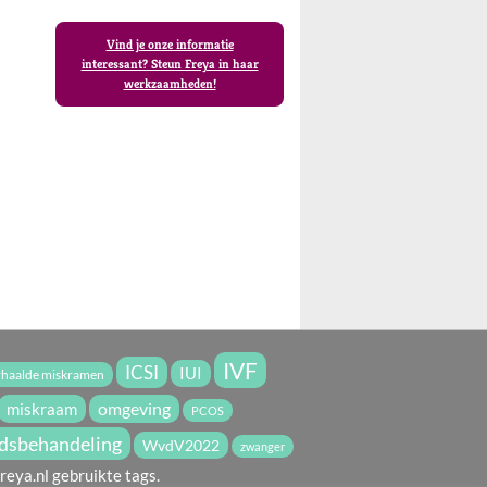
Vind je onze informatie
interessant? Steun Freya in haar
werkzaamheden!
IVF
ICSI
IUI
rhaalde miskramen
miskraam
omgeving
PCOS
dsbehandeling
WvdV2022
zwanger
reya.nl gebruikte tags.