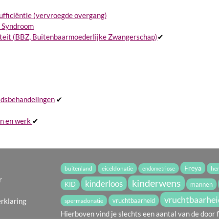
ufficiëntie (vervroegde overgang)
m Syndroom
teit (BBZ, Buitenbaarmoederlijke Zwangerschap)
✔
idsbehandelingen
✔
✔
en en werk
✔
Freya
buitenland
eiceldonatie
he
endometriose
r
kinderwens
kinderloos
mannen
KID
vruchtbaarhei
erklaring
vruchtbaarheid
spermadonatie
Hierboven vind je slechts een aantal van de door f