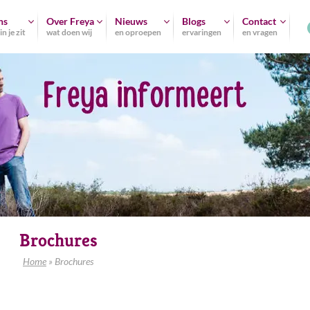
ns
Over Freya
Nieuws
Blogs
Contact
n je zit
wat doen wij
en oproepen
ervaringen
en vragen
Brochures
Home
»
Brochures