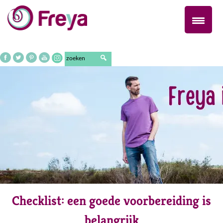
Naar
de
inhoud
springen
Checklist: een goede voorbereiding is
belangrijk