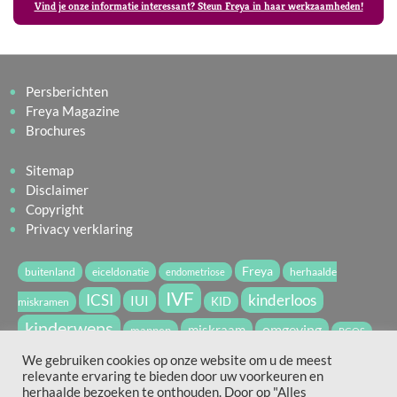
Vind je onze informatie interessant? Steun Freya in haar werkzaamheden!
Persberichten
Freya Magazine
Brochures
Sitemap
Disclaimer
Copyright
Privacy verklaring
Freya
buitenland
eiceldonatie
herhaalde
endometriose
IVF
ICSI
kinderloos
IUI
miskramen
KID
kinderwens
miskraam
omgeving
mannen
PCOS
vruchtbaarheid
spermadonatie
We gebruiken cookies op onze website om u de meest
relevante ervaring te bieden door uw voorkeuren en
vruchtbaarheidsbehandeling
WvdV2022
zwanger
herhaalde bezoeken te onthouden. Door op "Alles