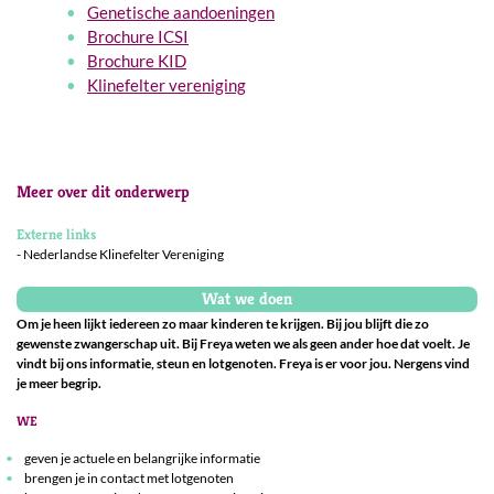
Genetische aandoeningen
Brochure ICSI
Brochure KID
Klinefelter vereniging
Meer over dit onderwerp
Externe links
Nederlandse Klinefelter Vereniging
Wat we doen
Om je heen lijkt iedereen zo maar kinderen te krijgen. Bij jou blijft die zo
gewenste zwangerschap uit. Bij Freya weten we als geen ander hoe dat voelt. Je
vindt bij ons informatie, steun en lotgenoten. Freya is er voor jou. Nergens vind
je meer begrip.
WE
geven je actuele en belangrijke informatie
brengen je in contact met lotgenoten