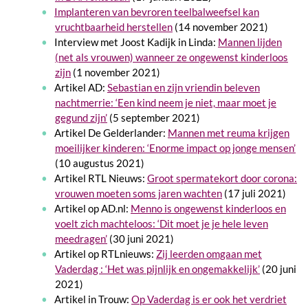
Implanteren van bevroren teelbalweefsel kan
vruchtbaarheid herstellen
(14 november 2021)
Interview met Joost Kadijk in Linda:
Mannen lijden
(net als vrouwen) wanneer ze ongewenst kinderloos
zijn
(1 november 2021)
Artikel AD:
Sebastian en zijn vriendin beleven
nachtmerrie: ‘Een kind neem je niet, maar moet je
gegund zijn’
(5 september 2021)
Artikel De Gelderlander:
Mannen met reuma krijgen
moeilijker kinderen: ‘Enorme impact op jonge mensen’
(10 augustus 2021)
Artikel RTL Nieuws:
Groot spermatekort door corona:
vrouwen moeten soms jaren wachten
(17 juli 2021)
Artikel op AD.nl:
Menno is ongewenst kinderloos en
voelt zich machteloos: ‘Dit moet je je hele leven
meedragen’
(30 juni 2021)
Artikel op RTLnieuws:
Zij leerden omgaan met
Vaderdag : ‘Het was pijnlijk en ongemakkelijk’
(20 juni
2021)
Artikel in Trouw:
Op Vaderdag is er ook het verdriet