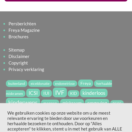
Persberichten
Freya Magazine
Brochures
Sitemap
Disclaimer
Copyright
Privacy verklaring
Freya
buitenland
eiceldonatie
herhaalde
endometriose
IVF
ICSI
kinderloos
IUI
miskramen
KID
kinderwens
miskraam
omgeving
mannen
PCOS
vruchtbaarheid
spermadonatie
We gebruiken cookies op onze website om u de meest
relevante ervaring te bieden door uw voorkeuren en
vruchtbaarheidsbehandeling
WvdV2022
zwanger
herhaalde bezoeken te onthouden. Door op "Alles
accepteren" te klikken, stemt u in met het gebruik van ALLE