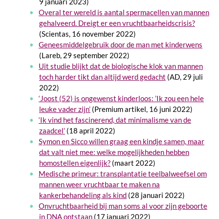
9 januari 2023)
Overal ter wereld is aantal spermacellen van mannen
gehalveerd. Dreigt er een vruchtbaarheidscrisis?
(Scientas, 16 november 2022)
Geneesmiddelgebruik door de man met kinderwens
(Lareb, 29 september 2022)
Uit studie blijkt dat de biologische klok van mannen
toch harder tikt dan altijd werd gedacht
(AD, 29 juli
2022)
‘Joost (52) is ongewenst kinderloos: ’Ik zou een hele
leuke vader zijn’
(Premium artikel, 16 juni 2022)
‘Ik vind het fascinerend, dat minimalisme van de
zaadcel’
(18 april 2022)
Symon en Sicco willen graag een kindje samen, maar
dat valt niet mee: welke mogelijkheden hebben
homostellen eigenlijk?
(maart 2022)
Medische primeur: transplantatie teelbalweefsel om
mannen weer vruchtbaar te maken na
kankerbehandeling als kind
(28 januari 2022)
Onvruchtbaar­heid bij man soms al voor zijn geboorte
in DNA ontstaan
(17 januari 2022)