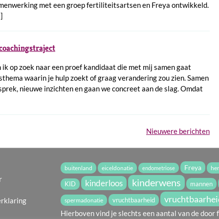
menwerking met een groep fertiliteitsartsen en Freya ontwikkeld.
]
coachingstraject
 ik op zoek naar een proef kandidaat die met mij samen gaat
thema waarin je hulp zoekt of graag verandering zou zien. Samen
esprek, nieuwe inzichten en gaan we concreet aan de slag. Omdat
Nieuwere berichten
Freya
buitenland
eiceldonatie
he
endometriose
r
kinderwens
kinderloos
mannen
KID
vruchtbaarhei
erklaring
vruchtbaarheid
spermadonatie
Hierboven vind je slechts een aantal van de door f