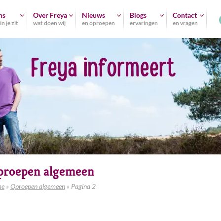
ns
Over Freya
Nieuws
Blogs
Contact
n je zit
wat doen wij
en oproepen
ervaringen
en vragen
proepen algemeen
e
»
Oproepen algemeen
»
Pagina 2