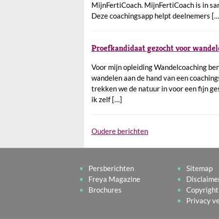
MijnFertiCoach. MijnFertiCoach is in sa
Deze coachingsapp helpt deelnemers […
Proefkandidaat gezocht voor wandel
Voor mijn opleiding Wandelcoaching ben
wandelen aan de hand van een coachings
trekken we de natuur in voor een fijn g
ik zelf […]
Berichtennavigatie
Oudere berichten
Persberichten
Sitemap
Freya Magazine
Disclaime
Brochures
Copyright
Privacy v