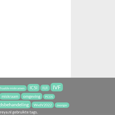
IVF
ICSI
IUI
rhaalde miskramen
miskraam
omgeving
PCOS
dsbehandeling
WvdV2022
zwanger
reya.nl gebruikte tags.