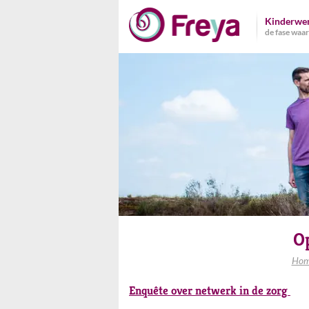
Naar
Kinderwe
de
de fase waari
inhoud
springen
O
Hom
Enquête over netwerk in de zorg