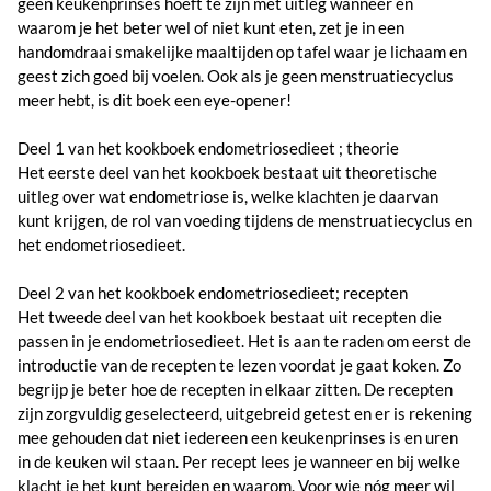
geen keukenprinses hoeft te zijn met uitleg wanneer en
waarom je het beter wel of niet kunt eten, zet je in een
handomdraai smakelijke maaltijden op tafel waar je lichaam en
geest zich goed bij voelen. Ook als je geen menstruatiecyclus
meer hebt, is dit boek een eye-opener!
Deel 1 van het kookboek endometriosedieet ; theorie
Het eerste deel van het kookboek bestaat uit theoretische
uitleg over wat endometriose is, welke klachten je daarvan
kunt krijgen, de rol van voeding tijdens de menstruatiecyclus en
het endometriosedieet.
Deel 2 van het kookboek endometriosedieet; recepten
Het tweede deel van het kookboek bestaat uit recepten die
passen in je endometriosedieet. Het is aan te raden om eerst de
introductie van de recepten te lezen voordat je gaat koken. Zo
begrijp je beter hoe de recepten in elkaar zitten. De recepten
zijn zorgvuldig geselecteerd, uitgebreid getest en er is rekening
mee gehouden dat niet iedereen een keukenprinses is en uren
in de keuken wil staan. Per recept lees je wanneer en bij welke
klacht je het kunt bereiden en waarom. Voor wie nóg meer wil