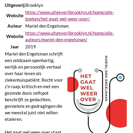
Uitgeverij
Brooklyn
https://www.uitgeverijbrooklyn.nl/home/alle-
Website
boeken/het-gaat-wel-weer-over/
Auteur
Mariel den Engelsman
https://www.uitgeverijbrooklyn.nl/home/alle-
Website
auteurs/mariel-den-engelsman/
Jaar
2019
Mariel den Engelsman schrijft
een zeldzaam openhartig,
eerlijk en persoonlijk verhaal
over haar leven als
ziekenhuispatiënt. Recht voor
z’n raap, kritisch en met een
gezonde dosis zelfspot
beschrijft ze gedachten,
gevoelens en gedragingen die
we meestal juist níet willen
etaleren.
Het gaat wel weer over staat