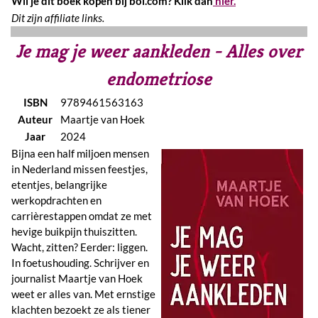
Wil je dit boek kopen bij bol.com? Klik dan
hier.
Dit zijn affiliate links.
Je mag je weer aankleden - Alles over
endometriose
ISBN
9789461563163
Auteur
Maartje van Hoek
Jaar
2024
Bijna een half miljoen mensen
in Nederland missen feestjes,
etentjes, belangrijke
werkopdrachten en
carrièrestappen omdat ze met
hevige buikpijn thuiszitten.
Wacht, zitten? Eerder: liggen.
In foetushouding. Schrijver en
journalist Maartje van Hoek
weet er alles van. Met ernstige
klachten bezoekt ze als tiener