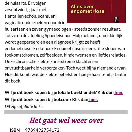
de huisarts. Er volgen
zesentwintig jaar met
tientallen echo’s, scans, en
vaginale onderzoeken door drie
huisartsen en zeven gynaecologen - steeds zonder resultaat.
Tot ze op de afdeling Spoedeisende Hulp belandt, onmiddellijk
wordt geopereerd en een diagnose krijgt: ze heeft
endometriose. Endo-hoe? Endometriose is een stille sloper van
toekomstdromen, zelfbeelden, kinderwensen en liefdesrelaties.
Deze chronische ziekte kan extreme klachten en
onvruchtbaarheid veroorzaken. Toch weet bijna niemand ervan.
Hoe dit komt, wat de ziekte behelst en hoe je haar temt, staat in
dit boek.
Wil je dit boek kopen bij je lokale boekhandel? Klik dan
hier.
Wil je dit boek kopen bij bol.com? Klik dan
hier.
Dit zijn affiliate links.
Het gaat wel weer over
ISBN
9789492754172