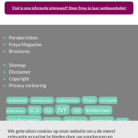
Vind je onze informatie interessant? Steun Freya in haar werkzaamheden!
Persberichten
Freya Magazine
Brochures
Sitemap
Disclaimer
Copyright
Privacy verklaring
Freya
buitenland
eiceldonatie
herhaalde
endometriose
IVF
ICSI
kinderloos
IUI
miskramen
KID
kinderwens
miskraam
omgeving
mannen
PCOS
vruchtbaarheid
spermadonatie
We gebruiken cookies op onze website om u de meest
relevante ervaring te bieden door uw voorkeuren en