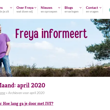
ns
Over Freya
Nieuws
Blogs
Contact
n je zit
wat doen wij
en oproepen
ervaringen
en vragen
aand:
april 2020
ome
»
Archieven voor april 2020
: Hoe lang ga je door met IVF?