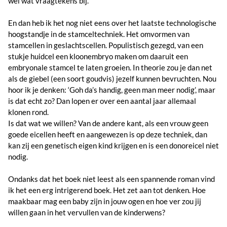
wel wat vraagtekens bij.
En dan heb ik het nog niet eens over het laatste technologische
hoogstandje in de stamceltechniek. Het omvormen van
stamcellen in geslachtscellen. Populistisch gezegd, van een
stukje huidcel een kloonembryo maken om daaruit een
embryonale stamcel te laten groeien. In theorie zou je dan net
als de giebel (een soort goudvis) jezelf kunnen bevruchten. Nou
hoor ik je denken: ‘Goh da’s handig, geen man meer nodig’, maar
is dat echt zo? Dan lopen er over een aantal jaar allemaal
klonen rond.
Is dat wat we willen? Van de andere kant, als een vrouw geen
goede eicellen heeft en aangewezen is op deze techniek, dan
kan zij een genetisch eigen kind krijgen en is een donoreicel niet
nodig.
Ondanks dat het boek niet leest als een spannende roman vind
ik het een erg intrigerend boek. Het zet aan tot denken. Hoe
maakbaar mag een baby zijn in jouw ogen en hoe ver zou jij
willen gaan in het vervullen van de kinderwens?