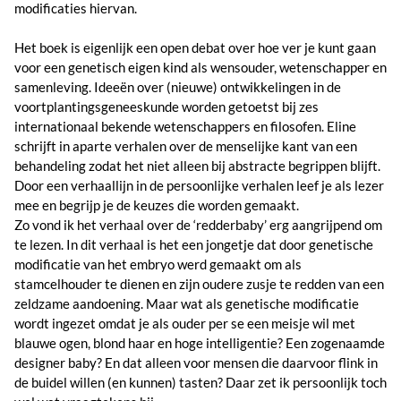
modificaties hiervan.
Het boek is eigenlijk een open debat over hoe ver je kunt gaan
voor een genetisch eigen kind als wensouder, wetenschapper en
samenleving. Ideeën over (nieuwe) ontwikkelingen in de
voortplantingsgeneeskunde worden getoetst bij zes
internationaal bekende wetenschappers en filosofen. Eline
schrijft in aparte verhalen over de menselijke kant van een
behandeling zodat het niet alleen bij abstracte begrippen blijft.
Door een verhaallijn in de persoonlijke verhalen leef je als lezer
mee en begrijp je de keuzes die worden gemaakt.
Zo vond ik het verhaal over de ‘redderbaby’ erg aangrijpend om
te lezen. In dit verhaal is het een jongetje dat door genetische
modificatie van het embryo werd gemaakt om als
stamcelhouder te dienen en zijn oudere zusje te redden van een
zeldzame aandoening. Maar wat als genetische modificatie
wordt ingezet omdat je als ouder per se een meisje wil met
blauwe ogen, blond haar en hoge intelligentie? Een zogenaamde
designer baby? En dat alleen voor mensen die daarvoor flink in
de buidel willen (en kunnen) tasten? Daar zet ik persoonlijk toch