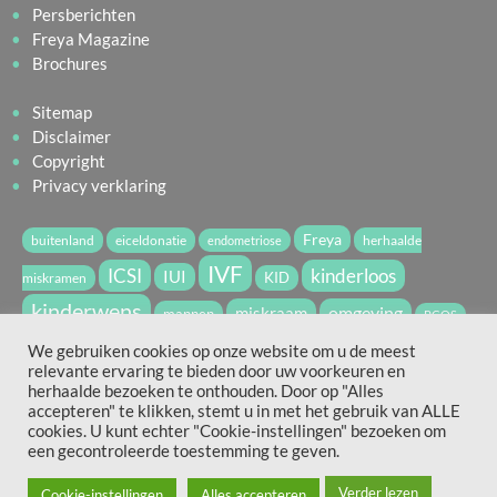
Persberichten
Freya Magazine
Brochures
Sitemap
Disclaimer
Copyright
Privacy verklaring
Freya
buitenland
eiceldonatie
herhaalde
endometriose
IVF
ICSI
kinderloos
IUI
miskramen
KID
kinderwens
miskraam
omgeving
mannen
PCOS
vruchtbaarheid
spermadonatie
We gebruiken cookies op onze website om u de meest
relevante ervaring te bieden door uw voorkeuren en
vruchtbaarheidsbehandeling
WvdV2022
zwanger
herhaalde bezoeken te onthouden. Door op "Alles
accepteren" te klikken, stemt u in met het gebruik van ALLE
cookies. U kunt echter "Cookie-instellingen" bezoeken om
Hierboven vind je slechts een aantal van de door freya.nl
een gecontroleerde toestemming te geven.
gebruikte tags.
Bekijk onze "tag" pagina voor een volledig overzicht.
Verder lezen
Cookie-instellingen
Alles accepteren