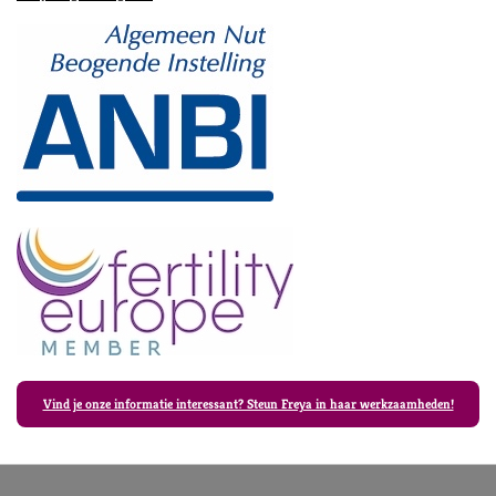
Vind je onze informatie interessant? Steun Freya in haar werkzaamheden!