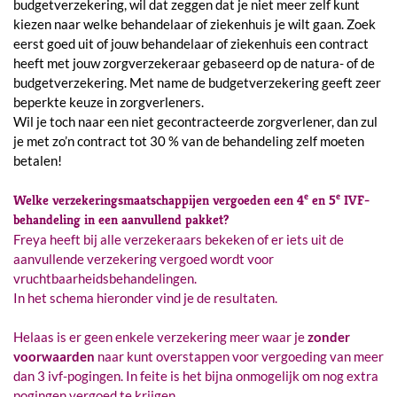
budgetverzekering, wil dat zeggen dat je niet meer zelf kunt
kiezen naar welke behandelaar of ziekenhuis je wilt gaan. Zoek
eerst goed uit of jouw behandelaar of ziekenhuis een contract
heeft met jouw zorgverzekeraar gebaseerd op de natura- of de
budgetverzekering. Met name de budgetverzekering geeft zeer
beperkte keuze in zorgverleners.
Wil je toch naar een niet gecontracteerde zorgverlener, dan zul
je met zo’n contract tot 30 % van de behandeling zelf moeten
betalen!
e
e
Welke verzekeringsmaatschappijen vergoeden een 4
en 5
IVF-
behandeling in een aanvullend pakket?
Freya heeft bij alle verzekeraars bekeken of er iets uit de
aanvullende verzekering vergoed wordt voor
vruchtbaarheidsbehandelingen.
In het schema hieronder vind je de resultaten.
Helaas is er geen enkele verzekering meer waar je
zonder
voorwaarden
naar kunt overstappen voor vergoeding van meer
dan 3 ivf-pogingen. In feite is het bijna onmogelijk om nog extra
pogingen vergoed te krijgen.