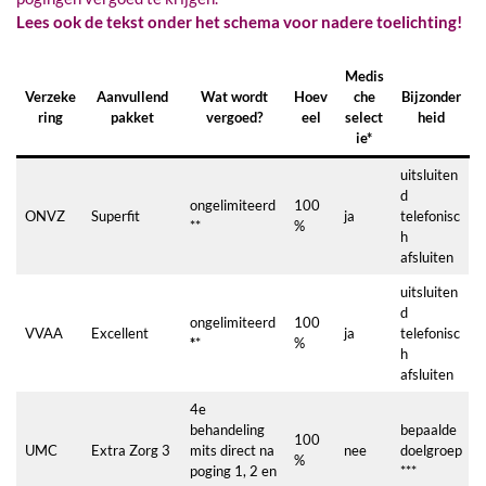
Lees ook de tekst onder het schema voor nadere toelichting!
Medis
Verzeke
Aanvullend
Wat wordt
Hoev
che
Bijzonder
ring
pakket
vergoed?
eel
select
heid
ie*
uitsluiten
d
ongelimiteerd
100
ONVZ
Superfit
ja
telefonisc
**
%
h
afsluiten
uitsluiten
d
ongelimiteerd
100
VVAA
Excellent
ja
telefonisc
*
*
%
h
afsluiten
4e
behandeling
bepaalde
100
UMC
Extra Zorg 3
mits direct na
nee
doelgroep
%
poging 1, 2 en
***