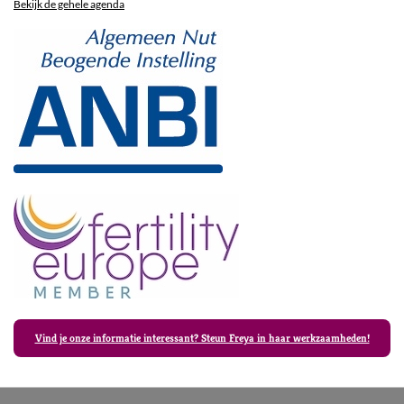
Bekijk de gehele agenda
Vind je onze informatie interessant? Steun Freya in haar werkzaamheden!