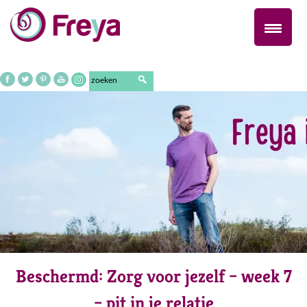
Naar
de
inhoud
springen
Beschermd: Zorg voor jezelf – week 7
– pit in je relatie