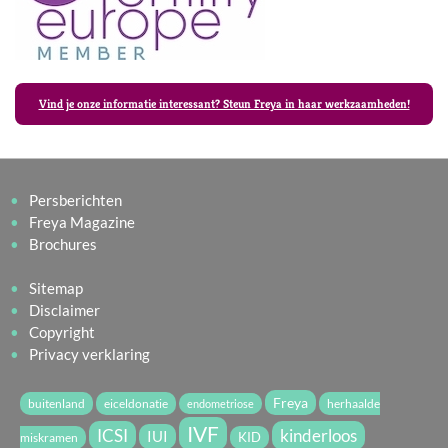
Vind je onze informatie interessant? Steun Freya in haar werkzaamheden!
Persberichten
Freya Magazine
Brochures
Sitemap
Disclaimer
Copyright
Privacy verklaring
Freya
buitenland
eiceldonatie
herhaalde
endometriose
IVF
ICSI
kinderloos
IUI
miskramen
KID