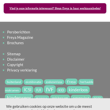
Vind je onze informatie interessant? Steun Freya in haar werkzaamheden!
Persberichten
Freya Magazine
Brochures
Sitemap
Disclaimer
Copyright
Privacy verklaring
Freya
buitenland
eiceldonatie
herhaalde
endometriose
IVF
ICSI
kinderloos
IUI
miskramen
KID
kinderwens
miskraam
omgeving
mannen
PCOS
vruchtbaarheid
spermadonatie
We gebruiken cookies op onze website om u de meest