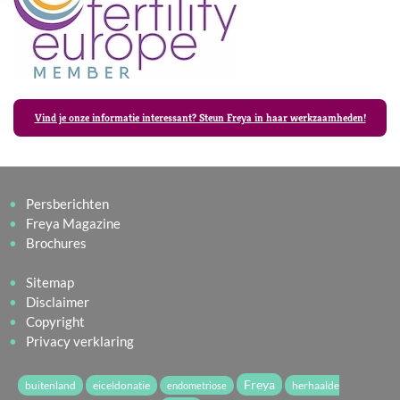
Vind je onze informatie interessant? Steun Freya in haar werkzaamheden!
Persberichten
Freya Magazine
Brochures
Sitemap
Disclaimer
Copyright
Privacy verklaring
Freya
buitenland
eiceldonatie
herhaalde
endometriose