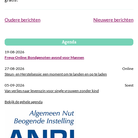
Berichtennavigatie
Oudere berichten
Nieuwere berichten
Agenda
19-08-2026
Freya-Online: Bondgenoten-avond voor Mannen
27-08-2026
Online
Steun- en Herstelsessie: een moment om te landen en op te laden
05-09-2026
Soest
Van verlies naar levenszin voor single vrouwen zonder kind
Bekijk de gehele agenda