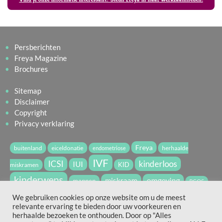
Persberichten
Freya Magazine
Brochures
Sitemap
Disclaimer
Copyright
Privacy verklaring
Freya
buitenland
eiceldonatie
herhaalde
endometriose
IVF
ICSI
kinderloos
IUI
miskramen
KID
kinderwens
miskraam
omgeving
mannen
PCOS
vruchtbaarheid
spermadonatie
We gebruiken cookies op onze website om u de meest
relevante ervaring te bieden door uw voorkeuren en
vruchtbaarheidsbehandeling
WvdV2022
zwanger
herhaalde bezoeken te onthouden. Door op "Alles