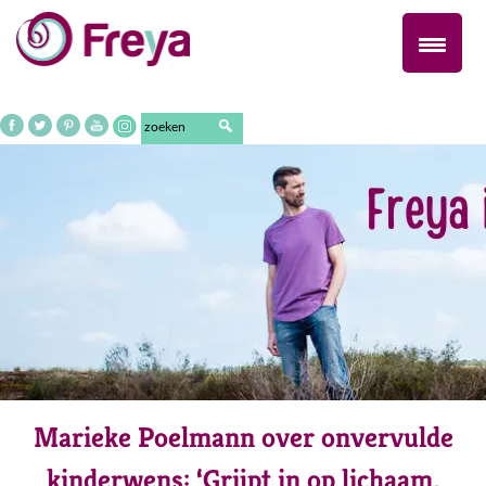
Naar
de
inhoud
springen
Marieke Poelmann over onvervulde
kinderwens: ‘Grijpt in op lichaam,