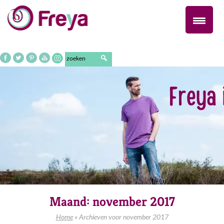
Naar
de
inhoud
springen
Maand:
november 2017
Home
»
Archieven voor november 2017