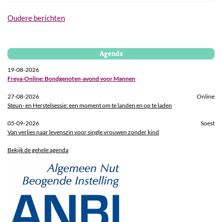
Berichtennavigatie
Oudere berichten
Agenda
19-08-2026
Freya-Online: Bondgenoten-avond voor Mannen
27-08-2026
Online
Steun- en Herstelsessie: een moment om te landen en op te laden
05-09-2026
Soest
Van verlies naar levenszin voor single vrouwen zonder kind
Bekijk de gehele agenda