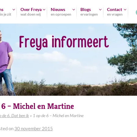
ns
Over Freya
Nieuws
Blogs
Contact
n je zit
wat doen wij
en oproepen
ervaringen
en vragen
e 6 – Michel en Martine
p de 6. Dat ben ik
»
1 op de 6 – Michel en Martine
sted on
30 november 2015