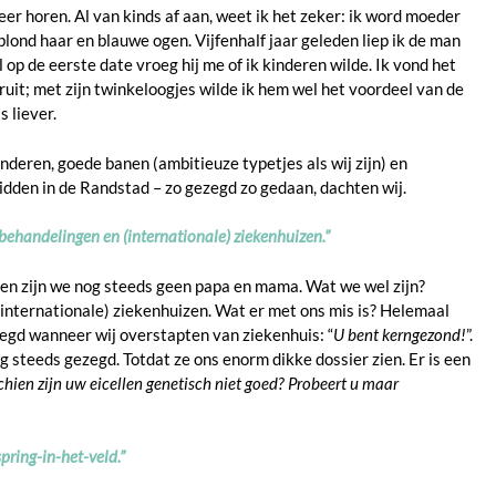
 meer horen. Al van kinds af aan, weet ik het zeker: ik word moeder
lond haar en blauwe ogen. Vijfenhalf jaar geleden liep ik de man
l op de eerste date vroeg hij me of ik kinderen wilde. Ik vond het
uit; met zijn twinkeloogjes wilde ik hem wel het voordeel van de
s liever.
deren, goede banen (ambitieuze typetjes als wij zijn) en
dden in de Randstad – zo gezegd zo gedaan, dachten wij.
tsbehandelingen en (internationale) ziekenhuizen.”
 en zijn we nog steeds geen papa en mama. Wat we wel zijn?
 (internationale) ziekenhuizen. Wat er met ons mis is? Helemaal
zegd wanneer wij overstapten van ziekenhuis: “
U bent kerngezond!
”.
g steeds gezegd. Totdat ze ons enorm dikke dossier zien. Er is een
hien zijn uw eicellen genetisch niet goed? Probeert u maar
spring-in-het-veld.”