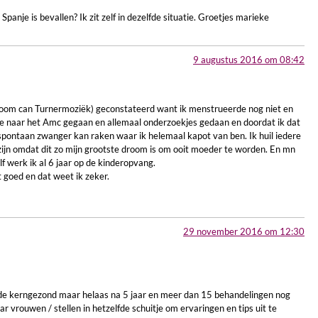
Spanje is bevallen? Ik zit zelf in dezelfde situatie. Groetjes marieke
9 augustus 2016 om 08:42
droom can Turnermoziëk) geconstateerd want ik menstrueerde nog niet en
e naar het Amc gegaan en allemaal onderzoekjes gedaan en doordat ik dat
 spontaan zwanger kan raken waar ik helemaal kapot van ben. Ik huil iedere
ijn omdat dit zo mijn grootste droom is om ooit moeder te worden. En mn
lf werk ik al 6 jaar op de kinderopvang.
goed en dat weet ik zeker.
29 november 2016 om 12:30
Beide kerngezond maar helaas na 5 jaar en meer dan 15 behandelingen nog
r vrouwen / stellen in hetzelfde schuitje om ervaringen en tips uit te