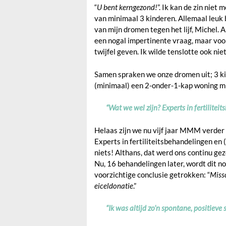
“
U bent kerngezond!
”. Ik kan de zin niet
van minimaal 3 kinderen. Allemaal leuk b
van mijn dromen tegen het lijf, Michel. A
een nogal impertinente vraag, maar voor
twijfel geven. Ik wilde tenslotte ook niet
Samen spraken we onze dromen uit; 3 kin
(minimaal) een 2-onder-1-kap woning mi
“Wat we wel zijn? Experts in fertilitei
Helaas zijn we nu vijf jaar MMM verder
Experts in fertiliteitsbehandelingen en
niets! Althans, dat werd ons continu ge
Nu, 16 behandelingen later, wordt dit no
voorzichtige conclusie getrokken: “
Missc
eiceldonatie
.”
“Ik was altijd zo’n spontane, positieve 