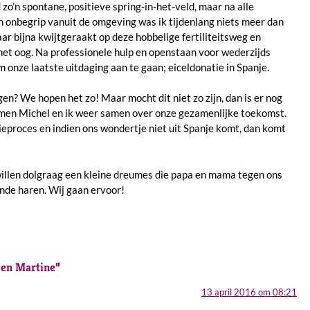
 zo’n spontane, positieve spring-in-het-veld, maar na alle
n onbegrip vanuit de omgeving was ik tijdenlang niets meer dan
kaar bijna kwijtgeraakt op deze hobbelige fertiliteitsweg en
het oog. Na professionele hulp en openstaan voor wederzijds
 onze laatste uitdaging aan te gaan; eiceldonatie in Spanje.
en? We hopen het zo! Maar mocht dit niet zo zijn, dan is er nog
men Michel en ik weer samen over onze gezamenlijke toekomst.
ieproces en indien ons wondertje niet uit Spanje komt, dan komt
willen dolgraag een kleine dreumes die papa en mama tegen ons
nde haren. Wij gaan ervoor!
l en Martine
”
13 april 2016 om 08:21