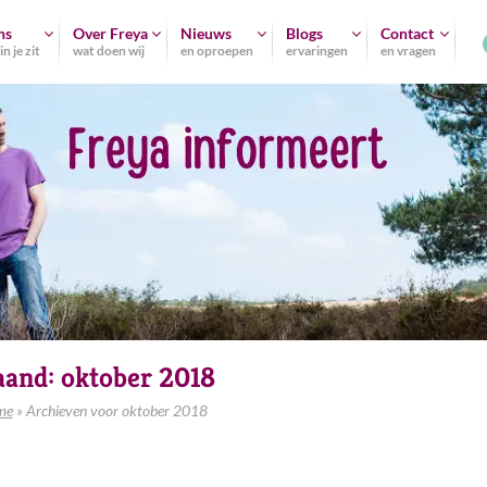
ns
Over Freya
Nieuws
Blogs
Contact
n je zit
wat doen wij
en oproepen
ervaringen
en vragen
and:
oktober 2018
me
»
Archieven voor oktober 2018