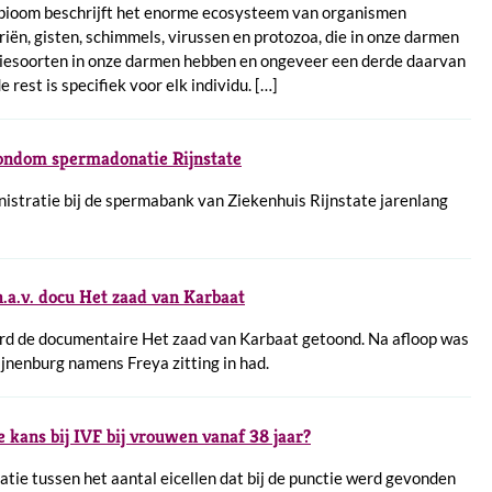
bioom beschrijft het enorme ecosysteem van organismen
riën, gisten, schimmels, virussen en protozoa, die in onze darmen
iesoorten in onze darmen hebben en ongeveer een derde daarvan
rest is specifiek voor elk individu. […]
rondom spermadonatie Rijnstate
inistratie bij de spermabank van Ziekenhuis Rijnstate jarenlang
.a.v. docu Het zaad van Karbaat
erd de documentaire Het zaad van Karbaat getoond. Na afloop was
ijnenburg namens Freya zitting in had.
 kans bij IVF bij vrouwen vanaf 38 jaar?
tie tussen het aantal eicellen dat bij de punctie werd gevonden