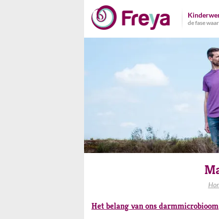
Naar
Kinderwe
de
de fase waari
inhoud
springen
Ma
Ho
Het belang van ons darmmicrobioom