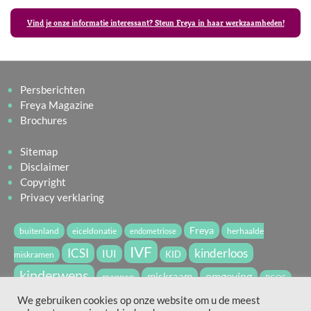
Vind je onze informatie interessant? Steun Freya in haar werkzaamheden!
Persberichten
Freya Magazine
Brochures
Sitemap
Disclaimer
Copyright
Privacy verklaring
Freya
buitenland
eiceldonatie
herhaalde
endometriose
IVF
ICSI
kinderloos
IUI
miskramen
KID
kinderwens
miskraam
omgeving
mannen
PCOS
vruchtbaarheid
spermadonatie
We gebruiken cookies op onze website om u de meest