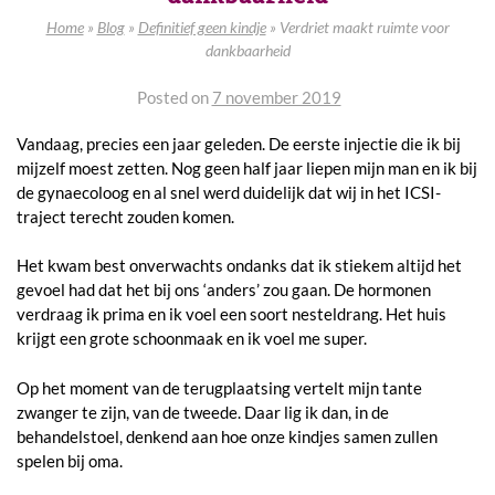
Home
»
Blog
»
Definitief geen kindje
»
Verdriet maakt ruimte voor
dankbaarheid
Posted on
7 november 2019
Vandaag, precies een jaar geleden. De eerste injectie die ik bij
mijzelf moest zetten. Nog geen half jaar liepen mijn man en ik bij
de gynaecoloog en al snel werd duidelijk dat wij in het ICSI-
traject terecht zouden komen.
Het kwam best onverwachts ondanks dat ik stiekem altijd het
gevoel had dat het bij ons ‘anders’ zou gaan. De hormonen
verdraag ik prima en ik voel een soort nesteldrang. Het huis
krijgt een grote schoonmaak en ik voel me super.
Op het moment van de terugplaatsing vertelt mijn tante
zwanger te zijn, van de tweede. Daar lig ik dan, in de
behandelstoel, denkend aan hoe onze kindjes samen zullen
spelen bij oma.