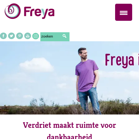
Naar
de
inhoud
springen
Verdriet maakt ruimte voor
dankbaarheid