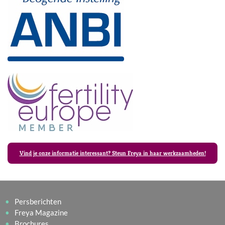
Vind je onze informatie interessant? Steun Freya in haar werkzaamheden!
Persberichten
Freya Magazine
Brochures