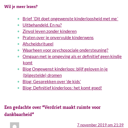
Wil je meer lezen?
Brief ´Dit doet ongewenste kinderloosheid met me´
Uitbehandeld. En nu?
Zinvol leven zonder kinderen
Praten over je onvervulde kinderwens
Afscheidsritueel
Waarheen voor psychosociale ondersteuning?
Omgaan met je omgeving als er definitief geen kindje
komt
Blog Ongewenst kinderloos: blijf geloven in je
(bijgestelde) dromen
Blog: Gesprekken over ‘de kids’
Blog: Definitief kinderloos: het komt goed!
Een gedachte over “
Verdriet maakt ruimte voor
dankbaarheid
”
7 november 2019 om 21:39